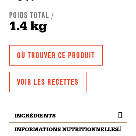
POIDS TOTAL /
1.4 kg
OÙ TROUVER CE PRODUIT
VOIR LES RECETTES
INGRÉDIENTS
INFORMATIONS NUTRITIONNELLES
Noix de ronde de bœuf.