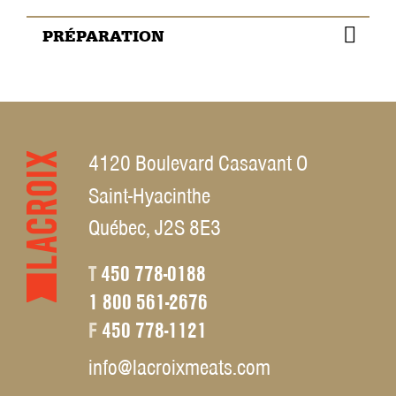
PRÉPARATION
Mélanger tous les ingrédients, assaisonner au goût.
1.
Garder réfrigéré jusqu’au moment de consommer.
2.
4120 Boulevard Casavant O
Saint-Hyacinthe
*Option santé : substituer la mayonnaise par du yogourt nature
grec !
Québec, J2S 8E3
T
450 778-0188
1 800 561-2676
F
450 778-1121
info@lacroixmeats.com