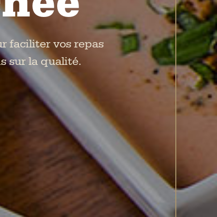
chée
 faciliter vos repas
 sur la qualité.