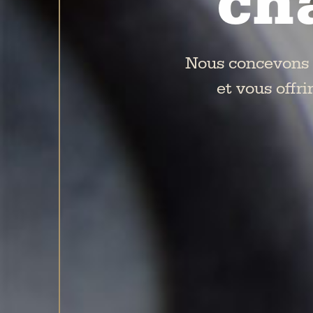
ch
Nous concevons d
et vous offr